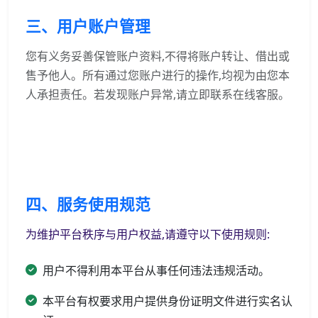
三、用户账户管理
您有义务妥善保管账户资料,不得将账户转让、借出或
售予他人。所有通过您账户进行的操作,均视为由您本
人承担责任。若发现账户异常,请立即联系在线客服。
四、服务使用规范
为维护平台秩序与用户权益,请遵守以下使用规则:
用户不得利用本平台从事任何违法违规活动。
本平台有权要求用户提供身份证明文件进行实名认