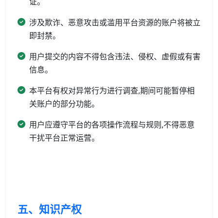
证。
涉及欺诈、恶意攻击或滥用平台资源的账户将被立
即封禁。
用户提交的内容不得包含违法、侵权、虚假或有害
信息。
本平台有权对异常行为进行调查,期间可能暂停相
关账户的部分功能。
用户应遵守平台的各项操作流程与规则,不得恶意
干扰平台正常运营。
五、知识产权