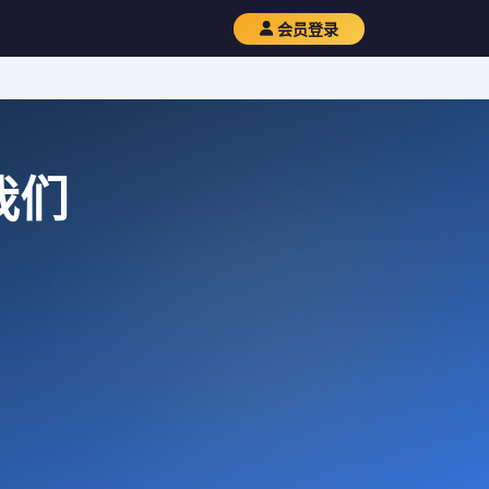
会员登录
我们