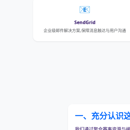
📧
SendGrid
企业级邮件解决方案,保障消息触达与用户沟通
一、充分认识
我们通过聚合赛事资源与