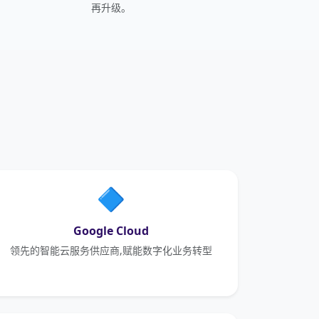
。
再升级。
🔷
Google Cloud
领先的智能云服务供应商,赋能数字化业务转型