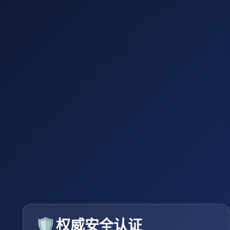
🛡
权威安全认证