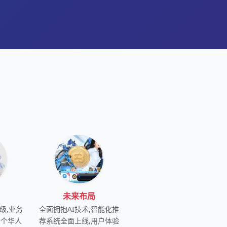
未来布局
级,业务
全面拥抱AI技术,智能化推
多个华人
荐系统全面上线,用户体验