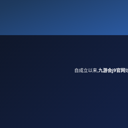
自成立以来,
九游会j9官网