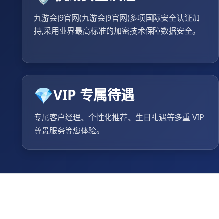
九游会j9官网(九游会j9官网)多项国际安全认证加
持,采用业界最高标准的加密技术保障数据安全。
💎
VIP 专属待遇
专属客户经理、个性化推荐、生日礼遇等多重 VIP
尊贵服务等您体验。