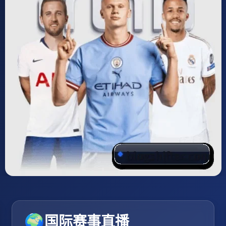
🌍
国际赛事直播